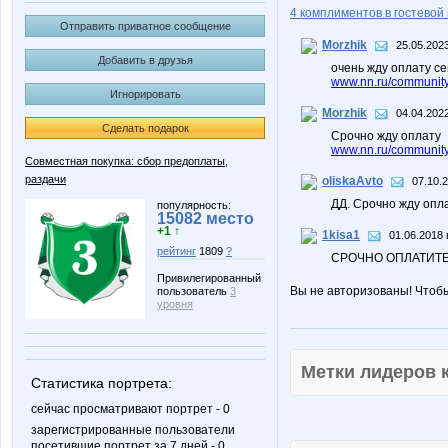
4 комплиментов в гостевой 
Отправить приватное сообщение
Morzhik
25.05.2023
Добавить в друзья
очень жду оплату с
www.nn.ru/community/
Игнорировать
Morzhik
04.04.2022
Сделать подарок
Срочно жду оплату
www.nn.ru/community
Совместная покупка: сбор предоплаты,
раздачи
oliskaAvto
07.10.
ДД. Срочно жду опла
популярность:
15082 место
+1 ↑
1kisa1
01.06.2018 
рейтинг
1809
?
СРОЧНО ОПЛАТИТЕ
Привилегированный
Вы не авторизованы! Чтоб
пользователь
3
уровня
Метки лидеров
Статистика портрета:
сейчас просматривают портрет - 0
зарегистрированные пользователи
посетившие портрет за 7 дней - 0