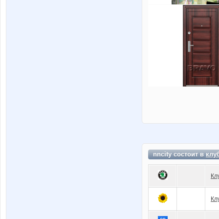
nncity состоит в
клу
Кл
Кл