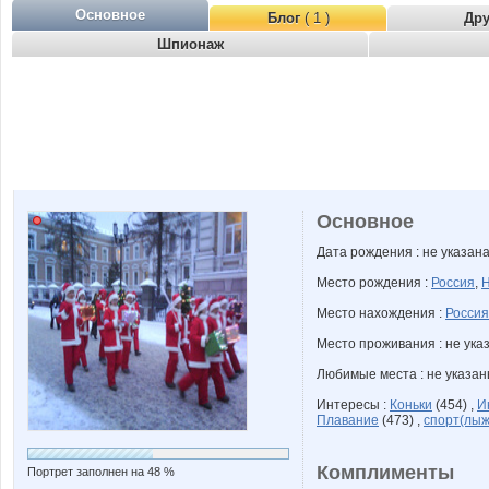
Основное
Блог
( 1 )
Др
Шпионаж
Основное
Дата рождения : не указан
Место рождения :
Россия
,
Н
Место нахождения :
Россия
Место проживания : не ука
Любимые места : не указа
Интересы :
Коньки
(454) ,
И
Плавание
(473) ,
спорт(лы
Комплименты
Портрет заполнен на 48 %